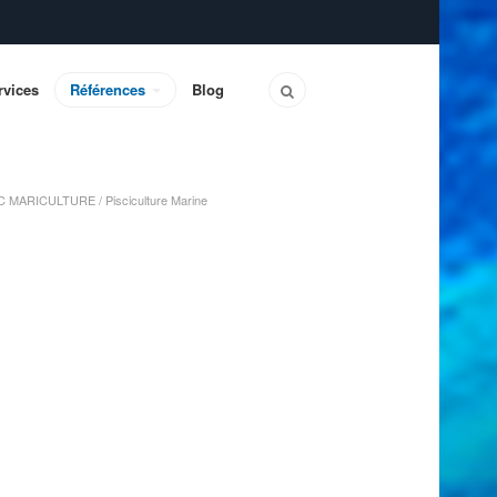
rvices
Références
Blog
C MARICULTURE / Pisciculture Marine