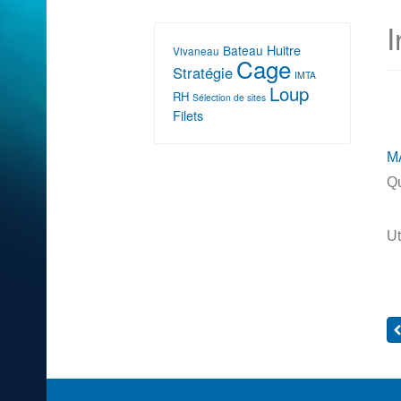
I
Huitre
Bateau
Vivaneau
Cage
Stratégie
IMTA
Loup
RH
Sélection de sites
Filets
M
Qu
Ut