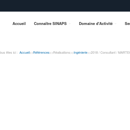
Accueil
Connaître SINAPS
Domaine d'Activité
Se
ous êtes ici :
Accueil
>>
Références
>>
Réalisations
>>
Ingénierie
>>
2018 / Consultant / MARTE