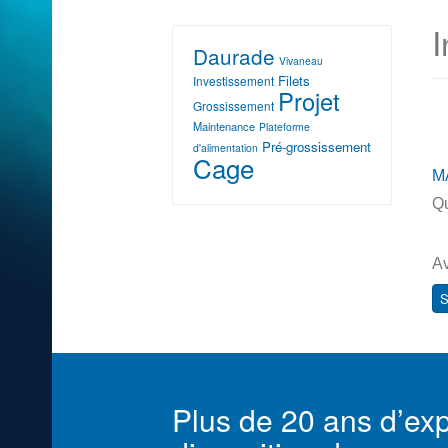
I
Daurade
Vivaneau
Filets
Investissement
Projet
Grossissement
Maintenance
Plateforme
Pré-grossissement
d'alimentation
Cage
M
Qu
Av
S
Plus de 20 ans d’exp