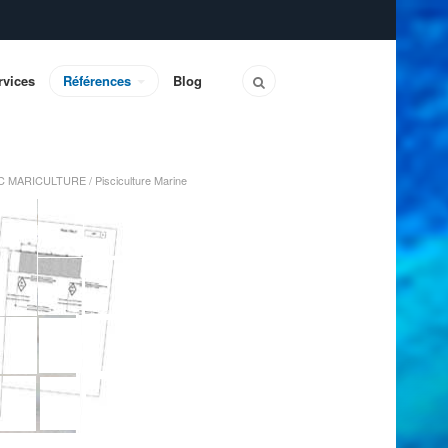
rvices
Références
Blog
C MARICULTURE / Pisciculture Marine