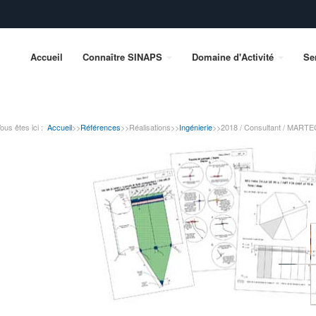
Accueil
Connaître SINAPS
Domaine d'Activité
Se
ous êtes ici :
Accueil
>>
Références
>>
Réalisations
>>
Ingénierie
>>
2018 / Consultant / MARTE