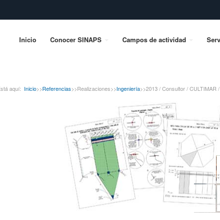
Inicio
Conocer SINAPS
Campos de actividad
Serv
stá aquí:
Inicio
>>
Referencias
>>
Realizaciones
>>
Ingeniería
>>
2013 / Consultor / CULTIMAR / 