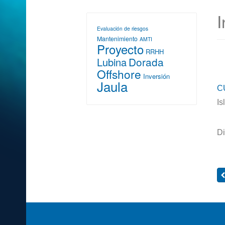
I
Evaluación de riesgos
Mantenimiento
AMTI
Proyecto
RRHH
Dorada
Lubina
Offshore
Inversión
Jaula
C
Is
Di